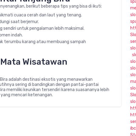
sp
nyenangkan, berikut beberapa tips yang bisa di ikuti:
me
sl
kmati cuaca cerah dan laut yang tenang.
sp
dungi saat berjemur.
ht
g sendiri untuk pengalaman lebih maksimal.
Sl
omen indah.
se
usak terumbu karang atau membuang sampah
slo
sl
i Mata Wisatawan
slo
sl
sl
Bira adalah destinasi eksotis yang menawarkan
ma
utihnya sering di bandingkan dengan pantai-pantai
sl
ira memiliki keunikan tersendiri karena suasananya lebih
a yang mencari ketenangan.
Sl
sl
ht
ht
se
ibc
St