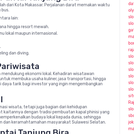
da
dah dari Kota Makassar. Perjalanan darat memakan waktu
 bus.
ol
sl
ntara lain:
sl
ana hingga resort mewah.
ga
 lokal maupun internasional.
ma
bo
.
ra
ing dan diving.
sl
sl
Pariwisata
slo
am mendukung ekonomi lokal. Kehadiran wisatawan
slo
ntuk membuka usaha kuliner, jasa transportasi, hingga
sl
adi daya tarik bagi investor yang ingin mengembangkan
slo
sit
l
Ra
asi wisata, tetapi juga bagian dari kehidupan
sl
t kaitannya dengan tradisi pembuatan kapal phinisi yang
sb
emperkenalkan budaya lokal kepada dunia, sehingga
aan dan keramahtamahan masyarakat Sulawesi Selatan.
jo
ma
ntai Tanjung Bira