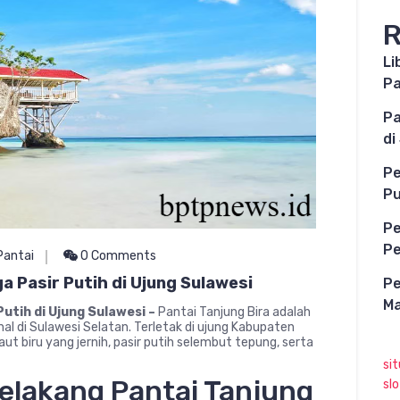
R
Li
P
Pa
di
Pe
Pu
Pe
Pe
Pantai
0 Comments
ga Pasir Putih di Ujung Sulawesi
Pe
Ma
Putih di Ujung Sulawesi –
Pantai Tanjung Bira adalah
nal di Sulawesi Selatan. Terletak di ujung Kabupaten
t biru yang jernih, pasir putih selembut tepung, serta
sit
Belakang Pantai Tanjung
sl