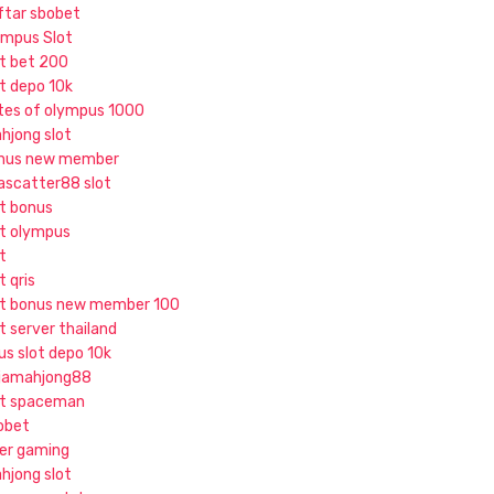
ftar sbobet
ympus Slot
ot bet 200
ot depo 10k
tes of olympus 1000
hjong slot
nus new member
jascatter88 slot
ot bonus
ot olympus
t
t qris
ot bonus new member 100
t server thailand
us slot depo 10k
jamahjong88
ot spaceman
obet
ker gaming
hjong slot