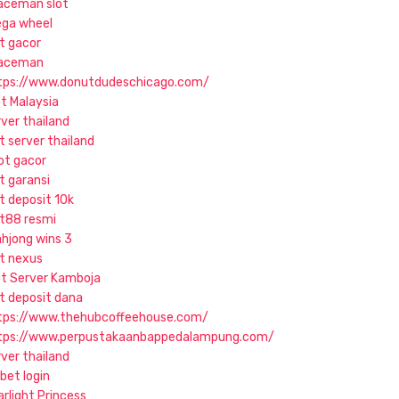
aceman slot
ga wheel
ot gacor
aceman
tps://www.donutdudeschicago.com/
ot Malaysia
rver thailand
t server thailand
ot gacor
t garansi
ot deposit 10k
ot88 resmi
hjong wins 3
ot nexus
ot Server Kamboja
ot deposit dana
tps://www.thehubcoffeehouse.com/
tps://www.perpustakaanbappedalampung.com/
rver thailand
bet login
arlight Princess