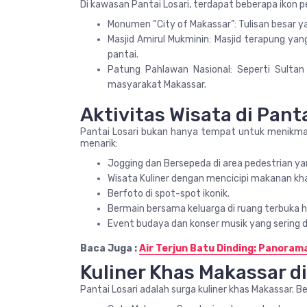
Di kawasan Pantai Losari, terdapat beberapa ikon p
Monumen “City of Makassar”: Tulisan besar y
Masjid Amirul Mukminin: Masjid terapung ya
pantai.
Patung Pahlawan Nasional: Seperti Sultan
masyarakat Makassar.
Aktivitas Wisata di Panta
Pantai Losari bukan hanya tempat untuk menikma
menarik:
Jogging dan Bersepeda di area pedestrian yan
Wisata Kuliner dengan mencicipi makanan kh
Berfoto di spot-spot ikonik.
Bermain bersama keluarga di ruang terbuka hi
Event budaya dan konser musik yang sering di
Baca Juga :
Air Terjun Batu Dinding: Panoram
Kuliner Khas Makassar di
Pantai Losari adalah surga kuliner khas Makassar. 