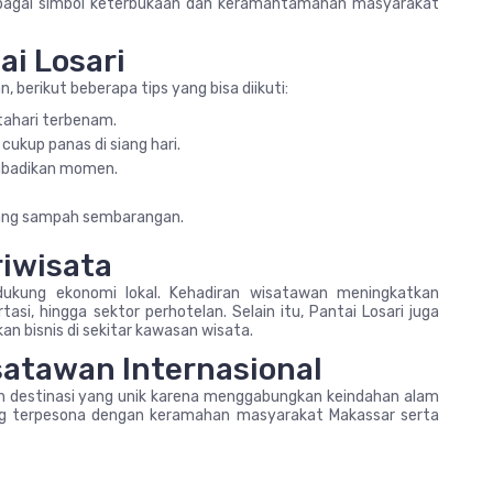
 sebagai simbol keterbukaan dan keramahtamahan masyarakat
ai Losari
 berikut beberapa tips yang bisa diikuti:
ahari terbenam.
ukup panas di siang hari.
badikan momen.
ang sampah sembarangan.
riwisata
dukung ekonomi lokal. Kehadiran wisatawan meningkatkan
si, hingga sektor perhotelan. Selain itu, Pantai Losari juga
 bisnis di sekitar kawasan wisata.
isatawan Internasional
h destinasi yang unik karena menggabungkan keindahan alam
ng terpesona dengan keramahan masyarakat Makassar serta