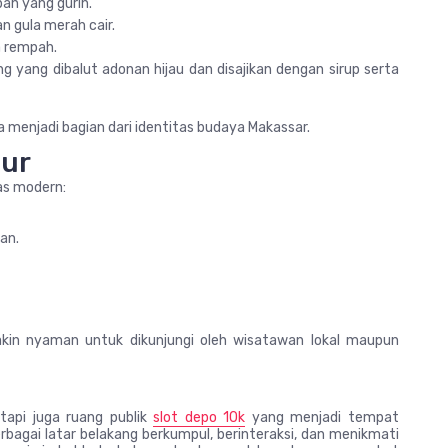
ah yang gurih.
n gula merah cair.
a rempah.
ng yang dibalut adonan hijau dan disajikan dengan sirup serta
ga menjadi bagian dari identitas budaya Makassar.
tur
tas modern:
an.
akin nyaman untuk dikunjungi oleh wisatawan lokal maupun
etapi juga ruang publik
slot depo 10k
yang menjadi tempat
erbagai latar belakang berkumpul, berinteraksi, dan menikmati