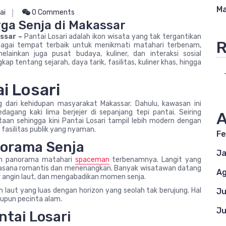
Ma
ai
0 Comments
rga Senja di Makassar
assar –
Pantai Losari adalah ikon wisata yang tak tergantikan
R
ebagai tempat terbaik untuk menikmati matahari terbenam,
lainkan juga pusat budaya, kuliner, dan interaksi sosial
p tentang sejarah, daya tarik, fasilitas, kuliner khas, hingga
i Losari
g dari kehidupan masyarakat Makassar. Dahulu, kawasan ini
agang kaki lima berjejer di sepanjang tepi pantai. Seiring
A
an sehingga kini Pantai Losari tampil lebih modern dengan
 fasilitas publik yang nyaman.
Fe
norama Senja
Ja
lah panorama matahari
spaceman
terbenamnya. Langit yang
suasana romantis dan menenangkan. Banyak wisatawan datang
Ag
ir angin laut, dan mengabadikan momen senja.
n laut yang luas dengan horizon yang seolah tak berujung. Hal
Ju
aupun pecinta alam.
Ju
ntai Losari