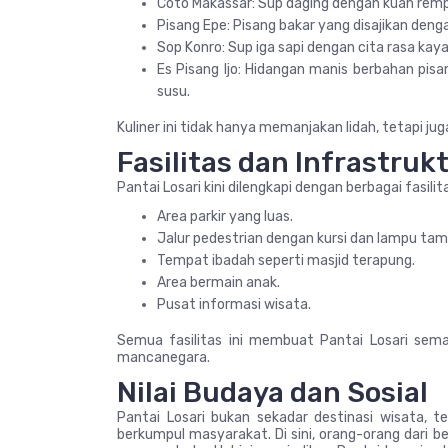
Coto Makassar: Sup daging dengan kuah remp
Pisang Epe: Pisang bakar yang disajikan denga
Sop Konro: Sup iga sapi dengan cita rasa kay
Es Pisang Ijo: Hidangan manis berbahan pisa
susu.
Kuliner ini tidak hanya memanjakan lidah, tetapi ju
Fasilitas dan Infrastruk
Pantai Losari kini dilengkapi dengan berbagai fasili
Area parkir yang luas.
Jalur pedestrian dengan kursi dan lampu tam
Tempat ibadah seperti masjid terapung.
Area bermain anak.
Pusat informasi wisata.
Semua fasilitas ini membuat Pantai Losari sem
mancanegara.
Nilai Budaya dan Sosial
Pantai Losari bukan sekadar destinasi wisata, t
berkumpul masyarakat. Di sini, orang-orang dari b