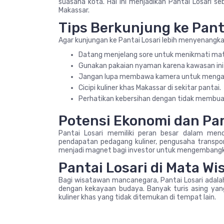
suasana kota. Hal ini menjadikan Pantai Losari
Makassar.
Tips Berkunjung ke Pant
Agar kunjungan ke Pantai Losari lebih menyenangkan,
Datang menjelang sore untuk menikmati mat
Gunakan pakaian nyaman karena kawasan ini c
Jangan lupa membawa kamera untuk menga
Cicipi kuliner khas Makassar di sekitar pantai.
Perhatikan kebersihan dengan tidak membu
Potensi Ekonomi dan Pa
Pantai Losari memiliki peran besar dalam men
pendapatan pedagang kuliner, pengusaha transporta
menjadi magnet bagi investor untuk mengembangkan
Pantai Losari di Mata W
Bagi wisatawan mancanegara, Pantai Losari adala
dengan kekayaan budaya. Banyak turis asing ya
kuliner khas yang tidak ditemukan di tempat lain.