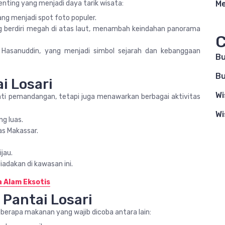
enting yang menjadi daya tarik wisata:
Me
ang menjadi spot foto populer.
ng berdiri megah di atas laut, menambah keindahan panorama
C
 Hasanuddin, yang menjadi simbol sejarah dan kebanggaan
B
Bu
i Losari
Wi
ti pemandangan, tetapi juga menawarkan berbagai aktivitas
Wi
g luas.
as Makassar.
jau.
adakan di kawasan ini.
a Alam Eksotis
 Pantai Losari
Beberapa makanan yang wajib dicoba antara lain: