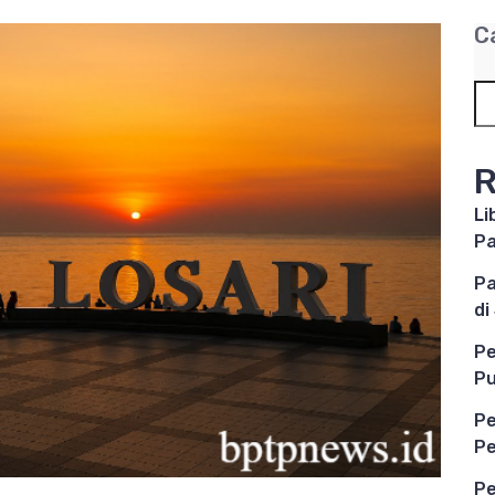
C
R
Li
P
Pa
di
Pe
Pu
Pe
Pe
Pe