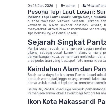
On 26 Jan, 2026
By admin
Wisata Pant
Pesona Tepi Laut Losari: Su
Pesona Tepi Laut Losari: Surga Senja di Mak
di Kota Makassar, Sulawesi Selatan. Terkenal s
kawasan ini bukan sekadar destinasi wisata, me
masyarakat. Artikel ini akan membahas secara lengka
tips berkunjung ke Pantai Losari.
Sejarah Singkat Panta
Pantai Losari sudah lama menjadi bagian pentin
dikenal sebagai pusat kuliner malam, di mana ped
perkembangan kota, pemerintah melakukan penata
area pedestrian yang luas, spot foto menarik, serta
Keindahan Alam dan Pa
Salah satu daya tarik utama Pantai Losari ada
berubah warna dari jingga ke ungu menciptakan 
hanya untuk duduk di tepi pantai, menikmati semil
Selain itu, Pantai Losari juga memiliki pemandanga
ini menjadikannya lokasi favorit bagi fotografer m
Ikon Kota Makassar di Pa