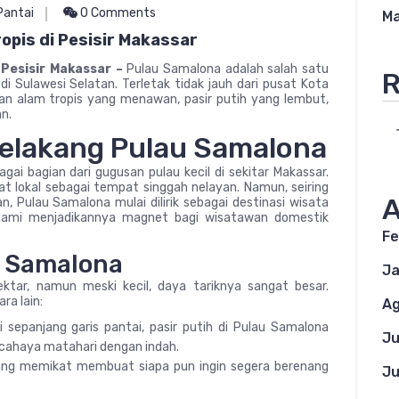
Pantai
0 Comments
Ma
opis di Pesisir Makassar
 Pesisir Makassar –
Pulau Samalona adalah salah satu
R
di Sulawesi Selatan. Terletak tidak jauh dari pusat Kota
han alam tropis yang menawan, pasir putih yang lembut,
an.
Belakang Pulau Samalona
gai bagian dari gugusan pulau kecil di sekitar Makassar.
kat lokal sebagai tempat singgah nelayan. Namun, seiring
A
, Pulau Samalona mulai dilirik sebagai destinasi wisata
alami menjadikannya magnet bagi wisatawan domestik
Fe
u Samalona
Ja
ektar, namun meski kecil, daya tariknya sangat besar.
ra lain:
Ag
 sepanjang garis pantai, pasir putih di Pulau Samalona
Ju
 cahaya matahari dengan indah.
 yang memikat membuat siapa pun ingin segera berenang
Ju