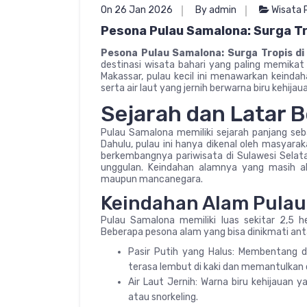
On 26 Jan 2026
By admin
Wisata 
Pesona Pulau Samalona: Surga Tr
Pesona Pulau Samalona: Surga Tropis di
destinasi wisata bahari yang paling memikat 
Makassar, pulau kecil ini menawarkan keinda
serta air laut yang jernih berwarna biru kehijau
Sejarah dan Latar 
Pulau Samalona memiliki sejarah panjang seba
Dahulu, pulau ini hanya dikenal oleh masyara
berkembangnya pariwisata di Sulawesi Selatan
unggulan. Keindahan alamnya yang masih 
maupun mancanegara.
Keindahan Alam Pula
Pulau Samalona memiliki luas sekitar 2,5 h
Beberapa pesona alam yang bisa dinikmati anta
Pasir Putih yang Halus: Membentang di
terasa lembut di kaki dan memantulkan
Air Laut Jernih: Warna biru kehijauan
atau snorkeling.