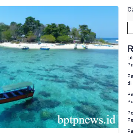
C
R
Li
P
Pa
di
Pe
Pu
Pe
Pe
Pe