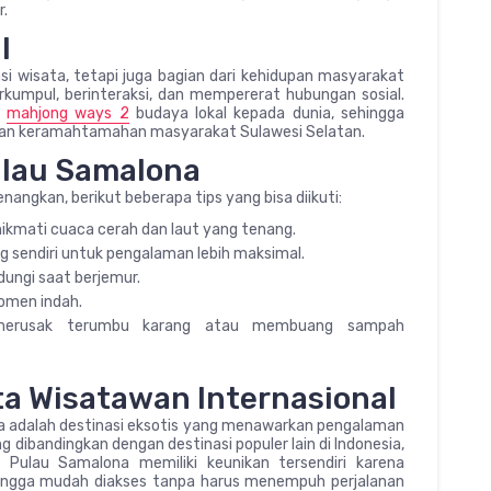
.
l
i wisata, tetapi juga bagian dari kehidupan masyarakat
erkumpul, berinteraksi, dan mempererat hubungan sosial.
n
mahjong ways 2
budaya lokal kepada dunia, sehingga
dan keramahtamahan masyarakat Sulawesi Selatan.
ulau Samalona
angkan, berikut beberapa tips yang bisa diikuti:
kmati cuaca cerah dan laut yang tenang.
g sendiri untuk pengalaman lebih maksimal.
dungi saat berjemur.
omen indah.
 merusak terumbu karang atau membuang sampah
ta Wisatawan Internasional
 adalah destinasi eksotis yang menawarkan pengalaman
g dibandingkan dengan destinasi populer lain di Indonesia,
Pulau Samalona memiliki keunikan tersendiri karena
hingga mudah diakses tanpa harus menempuh perjalanan