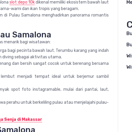
Me
alona
slot depo 10k
dikenal memiliki ekosistem bawah laut
arna-warni dan ikan tropis yang beragam.
m di Pulau Samalona menghadirkan panorama romantis
C
ulau Samalona
B
s menarik bagi wisatawan:
Bu
 surga bagi pecinta bawah laut. Terumbu karang yang indah
Wi
n diving sebagai aktivitas utama.
 tenang dan bersih sangat cocok untuk berenang bersama
Wi
g lembut menjadi tempat ideal untuk berjemur sambil
nyak spot foto instagramable, mulai dari pantai, laut,
 perahu untuk berkeliling pulau atau menjelajahi pulau-
ga Senja di Makassar
 Samalona