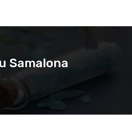
lau Samalona
"